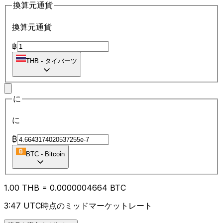
換算元通貨
換算元通貨
฿
THB
-
タイバーツ
に
に
₿
BTC
-
Bitcoin
1.00
THB
=
0.00
00004664
BTC
3:47 UTC時点のミッドマーケットレート