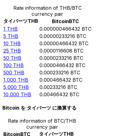
Rate information of THB/BTC
currency pair
タイバーツ
THB
Bitcoin
BTC
1
THB
0.000000466432
BTC
5
THB
0.00000233216
BTC
10
THB
0.00000466432
BTC
25
THB
0.0000116608
BTC
50
THB
0.0000233216
BTC
100
THB
0.0000466432
BTC
500
THB
0.000233216
BTC
1,000
THB
0.000466432
BTC
5,000
THB
0.00233216
BTC
10,000
THB
0.00466432
BTC
Bitcoin を タイバーツ に換算する
Rate information of BTC/THB
currency pair
タイバーツ
THB
Bitcoin
BTC