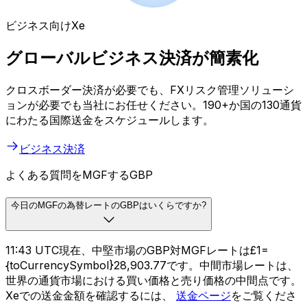
ビジネス向けXe
グローバルビジネス決済が簡素化
クロスボーダー決済が必要でも、FXリスク管理ソリューシ
ョンが必要でも当社にお任せください。190+か国の130通貨
にわたる国際送金をスケジュールします。
ビジネス決済
よくある質問をMGFするGBP
今日のMGFの為替レートのGBPはいくらですか?
11:43 UTC現在、中堅市場のGBP対MGFレートは£1=
{toCurrencySymbol}28,903.77です。中間市場レートは、
世界の通貨市場における買い価格と売り価格の中間点です。
Xeでの送金金額を確認するには、
送金ページ
をご覧くださ