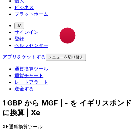
個人
ビジネス
プラットホーム
JA
サインイン
登録
ヘルプセンター
アプリをゲットする
メニューを切り替え
通貨換算ツール
通貨チャート
レートアラート
送金する
1 GBP から MGF | - を イギリスポンド
に換算 | Xe
XE通貨換算ツール