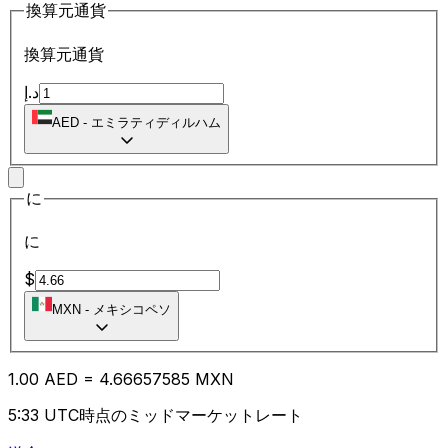
換算元通貨
換算元通貨
د.إ
AED
-
エミラティディルハム
に
に
$
MXN
-
メキシコペソ
1.00
AED
=
4.66
657585
MXN
5:33 UTC時点のミッドマーケットレート