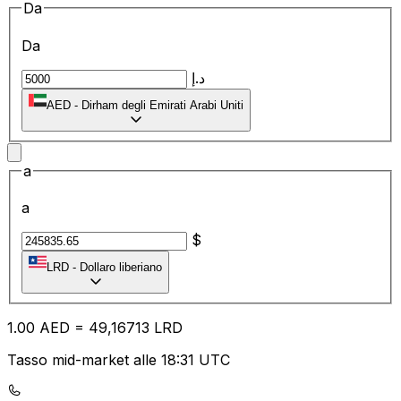
Da
Da
د.إ
AED
-
Dirham degli Emirati Arabi Uniti
a
a
$
LRD
-
Dollaro liberiano
1.00
AED
=
49
,16713
LRD
Tasso mid-market alle 18:31 UTC