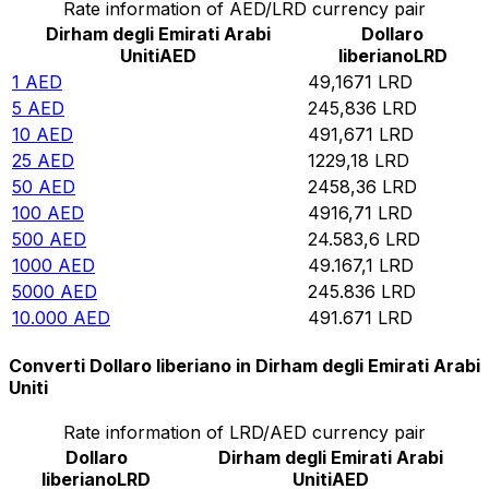
Rate information of AED/LRD currency pair
Dirham degli Emirati Arabi
Dollaro
Uniti
AED
liberiano
LRD
1
AED
49,1671
LRD
5
AED
245,836
LRD
10
AED
491,671
LRD
25
AED
1229,18
LRD
50
AED
2458,36
LRD
100
AED
4916,71
LRD
500
AED
24.583,6
LRD
1000
AED
49.167,1
LRD
5000
AED
245.836
LRD
10.000
AED
491.671
LRD
Converti Dollaro liberiano in Dirham degli Emirati Arabi
Uniti
Rate information of LRD/AED currency pair
Dollaro
Dirham degli Emirati Arabi
liberiano
LRD
Uniti
AED