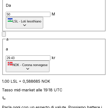
Da
M
LSL
-
Loti lesothiano
a
a
kr
NOK
-
Corona norvegese
1.00
LSL
=
0,
588685
NOK
Tasso mid-market alle 19:18 UTC
Parla oggi con un esperto di valute.
Possiamo battere i