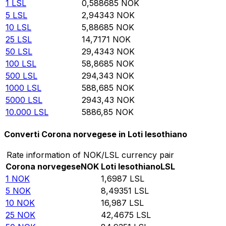
1
LSL
0,588685
NOK
5
LSL
2,94343
NOK
10
LSL
5,88685
NOK
25
LSL
14,7171
NOK
50
LSL
29,4343
NOK
100
LSL
58,8685
NOK
500
LSL
294,343
NOK
1000
LSL
588,685
NOK
5000
LSL
2943,43
NOK
10.000
LSL
5886,85
NOK
Converti Corona norvegese in Loti lesothiano
Rate information of NOK/LSL currency pair
Corona norvegese
NOK
Loti lesothiano
LSL
1
NOK
1,6987
LSL
5
NOK
8,49351
LSL
10
NOK
16,987
LSL
25
NOK
42,4675
LSL