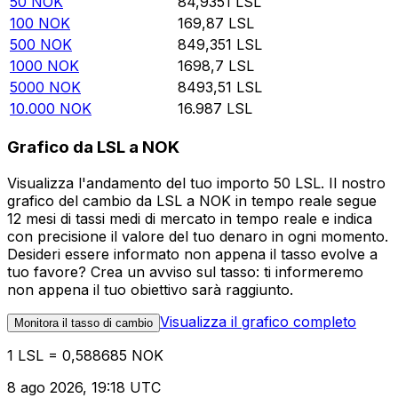
50
NOK
84,9351
LSL
100
NOK
169,87
LSL
500
NOK
849,351
LSL
1000
NOK
1698,7
LSL
5000
NOK
8493,51
LSL
10.000
NOK
16.987
LSL
Grafico da LSL a NOK
Visualizza l'andamento del tuo importo 50 LSL. Il nostro
grafico del cambio da LSL a NOK in tempo reale segue
12 mesi di tassi medi di mercato in tempo reale e indica
con precisione il valore del tuo denaro in ogni momento.
Desideri essere informato non appena il tasso evolve a
tuo favore? Crea un avviso sul tasso: ti informeremo
non appena il tuo obiettivo sarà raggiunto.
Visualizza il grafico completo
Monitora il tasso di cambio
1 LSL = 0,588685 NOK
8 ago 2026, 19:18 UTC