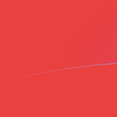
Tassi di cambio da EGP a VND oggi
Converti Sterlina egiziana in Dong vietnamita
Rate information of EGP/VND currency pair
Sterlina egiziana
EGP
Dong vietnamita
VND
1
EGP
527,633
VND
5
EGP
2638,16
VND
10
EGP
5276,33
VND
25
EGP
13.190,8
VND
50
EGP
26.381,6
VND
100
EGP
52.763,3
VND
500
EGP
263.816
VND
1000
EGP
527.633
VND
5000
EGP
2.638.160
VND
10.000
EGP
5.276.330
VND
Converti Dong vietnamita in Sterlina egiziana