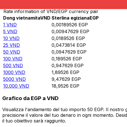
Rate information of VND/EGP currency pair
Dong vietnamita
VND
Sterlina egiziana
EGP
1
VND
0,00189526
EGP
5
VND
0,00947629
EGP
10
VND
0,0189526
EGP
25
VND
0,0473814
EGP
50
VND
0,0947629
EGP
100
VND
0,189526
EGP
500
VND
0,947629
EGP
1000
VND
1,89526
EGP
5000
VND
9,47629
EGP
10.000
VND
18,9526
EGP
Grafico da EGP a VND
Visualizza l'andamento del tuo importo 50 EGP. Il nostro 
precisione il valore del tuo denaro in ogni momento. Desi
il tuo obiettivo sarà raggiunto.