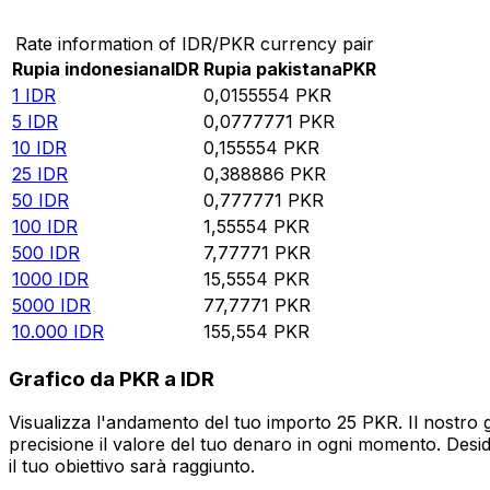
Rate information of IDR/PKR currency pair
Rupia indonesiana
IDR
Rupia pakistana
PKR
1
IDR
0,0155554
PKR
5
IDR
0,0777771
PKR
10
IDR
0,155554
PKR
25
IDR
0,388886
PKR
50
IDR
0,777771
PKR
100
IDR
1,55554
PKR
500
IDR
7,77771
PKR
1000
IDR
15,5554
PKR
5000
IDR
77,7771
PKR
10.000
IDR
155,554
PKR
Grafico da PKR a IDR
Visualizza l'andamento del tuo importo 25 PKR. Il nostro 
precisione il valore del tuo denaro in ogni momento. Desi
il tuo obiettivo sarà raggiunto.