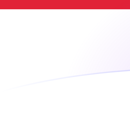
Tassi di cambio da PKR a IDR oggi
Converti Rupia pakistana in Rupia indonesiana
Rate information of PKR/IDR currency pair
Rupia pakistana
PKR
Rupia indonesiana
IDR
1
PKR
64,2863
IDR
5
PKR
321,431
IDR
10
PKR
642,863
IDR
25
PKR
1607,16
IDR
50
PKR
3214,31
IDR
100
PKR
6428,63
IDR
500
PKR
32.143,1
IDR
1000
PKR
64.286,3
IDR
5000
PKR
321.431
IDR
10.000
PKR
642.863
IDR
Converti Rupia indonesiana in Rupia pakistana