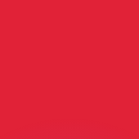
si dei concorrenti.
i mercato. Tale conversione ha uno scopo puramente informat