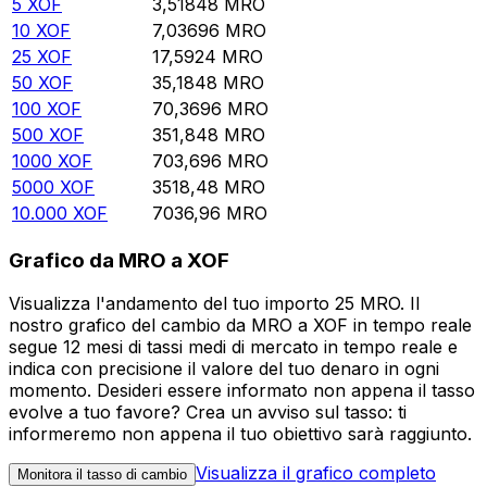
5
XOF
3,51848
MRO
10
XOF
7,03696
MRO
25
XOF
17,5924
MRO
50
XOF
35,1848
MRO
100
XOF
70,3696
MRO
500
XOF
351,848
MRO
1000
XOF
703,696
MRO
5000
XOF
3518,48
MRO
10.000
XOF
7036,96
MRO
Grafico da MRO a XOF
Visualizza l'andamento del tuo importo 25 MRO. Il
nostro grafico del cambio da MRO a XOF in tempo reale
segue 12 mesi di tassi medi di mercato in tempo reale e
indica con precisione il valore del tuo denaro in ogni
momento. Desideri essere informato non appena il tasso
evolve a tuo favore? Crea un avviso sul tasso: ti
informeremo non appena il tuo obiettivo sarà raggiunto.
Visualizza il grafico completo
Monitora il tasso di cambio