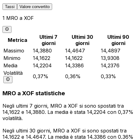
Tassi
Valore convertito
1 MRO a XOF
Ultimi 7
Ultimi 30
Ultimi 90
Metrica
giorni
giorni
giorni
Massimo
14,3880
14,4647
14,4897
Minimo
14,1622
14,1622
13,9308
Media
14,2204
14,3386
14,2376
Volatilità
0,37%
0,36%
0,33%
MRO a XOF statistiche
Negli ultimi 7 giorni, MRO a XOF si sono spostati tra
14,1622 e 14,3880. La media è stata 14,2204 con 0,37%
volatilità.
Negli ultimi 30 giorni, MRO a XOF si sono spostati tra
14,1622 e 14,4647. La media è stata 14,3386 con 0,36%