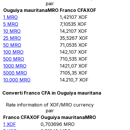
pair
Ouguiya mauritana
MRO
Franco CFA
XOF
1
MRO
1,42107
XOF
5
MRO
7,10535
XOF
10
MRO
14,2107
XOF
25
MRO
35,5267
XOF
50
MRO
71,0535
XOF
100
MRO
142,107
XOF
500
MRO
710,535
XOF
1000
MRO
1421,07
XOF
5000
MRO
7105,35
XOF
10.000
MRO
14.210,7
XOF
Converti Franco CFA in Ouguiya mauritana
Rate information of XOF/MRO currency
pair
Franco CFA
XOF
Ouguiya mauritana
MRO
1
XOF
0,703696
MRO