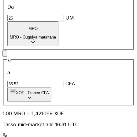
Da
UM
MRO
MRO
-
Ouguiya mauritana
a
a
CFA
XOF
-
Franco CFA
1.00
MRO
=
1,
421069
XOF
Tasso mid-market alle 16:31 UTC