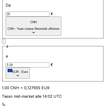
Da
¥
CNH
CNH
-
Yuan cinese Renminbi offshore
a
a
€
EUR
-
Euro
1.00
CNH
=
0,
127655
EUR
Tasso mid-market alle 14:02 UTC