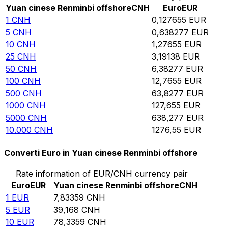
Yuan cinese Renminbi offshore
CNH
Euro
EUR
1
CNH
0,127655
EUR
5
CNH
0,638277
EUR
10
CNH
1,27655
EUR
25
CNH
3,19138
EUR
50
CNH
6,38277
EUR
100
CNH
12,7655
EUR
500
CNH
63,8277
EUR
1000
CNH
127,655
EUR
5000
CNH
638,277
EUR
10.000
CNH
1276,55
EUR
Converti Euro in Yuan cinese Renminbi offshore
Rate information of EUR/CNH currency pair
Euro
EUR
Yuan cinese Renminbi offshore
CNH
1
EUR
7,83359
CNH
5
EUR
39,168
CNH
10
EUR
78,3359
CNH