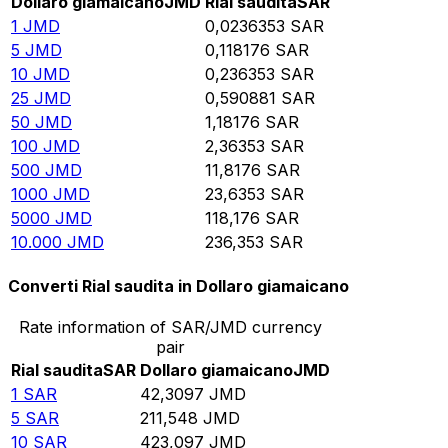
Dollaro giamaicano
JMD
Rial saudita
SAR
1
JMD
0,0236353
SAR
5
JMD
0,118176
SAR
10
JMD
0,236353
SAR
25
JMD
0,590881
SAR
50
JMD
1,18176
SAR
100
JMD
2,36353
SAR
500
JMD
11,8176
SAR
1000
JMD
23,6353
SAR
5000
JMD
118,176
SAR
10.000
JMD
236,353
SAR
Converti Rial saudita in Dollaro giamaicano
Rate information of SAR/JMD currency
pair
Rial saudita
SAR
Dollaro giamaicano
JMD
1
SAR
42,3097
JMD
5
SAR
211,548
JMD
10
SAR
423,097
JMD