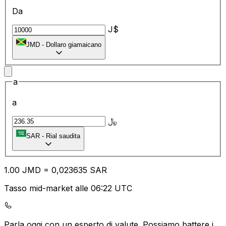
Da
J$
JMD
-
Dollaro giamaicano
a
a
﷼
SAR
-
Rial saudita
1.00
JMD
=
0,
023635
SAR
Tasso mid-market alle 06:22 UTC
Parla oggi con un esperto di valute.
Possiamo battere i