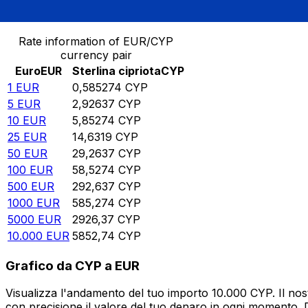
Converti Euro in Sterlina cipriota
Rate information of EUR/CYP
currency pair
Euro
EUR
Sterlina cipriota
CYP
1
EUR
0,585274
CYP
5
EUR
2,92637
CYP
10
EUR
5,85274
CYP
25
EUR
14,6319
CYP
50
EUR
29,2637
CYP
100
EUR
58,5274
CYP
500
EUR
292,637
CYP
1000
EUR
585,274
CYP
5000
EUR
2926,37
CYP
10.000
EUR
5852,74
CYP
Grafico da CYP a EUR
Visualizza l'andamento del tuo importo 10.000 CYP. Il nos
con precisione il valore del tuo denaro in ogni momento. 