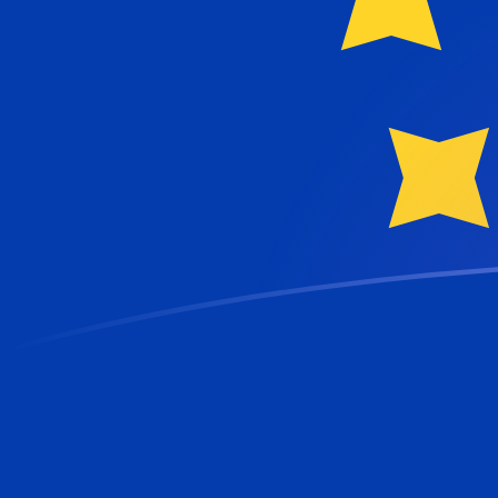
Tassi di cambio da CYP a EUR oggi
Converti Sterlina cipriota in Euro
Rate information of CYP/EUR
currency pair
Sterlina cipriota
CYP
Euro
EUR
1
CYP
1,7086
EUR
5
CYP
8,54301
EUR
10
CYP
17,086
EUR
25
CYP
42,715
EUR
50
CYP
85,4301
EUR
100
CYP
170,86
EUR
500
CYP
854,301
EUR
1000
CYP
1708,6
EUR
5000
CYP
8543,01
EUR
10.000
CYP
17.086
EUR