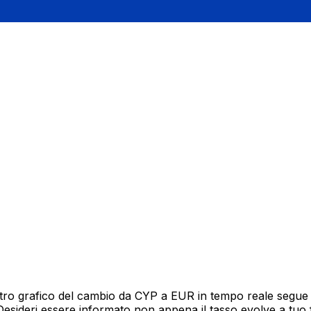
tro grafico del cambio da CYP a EUR in tempo reale segue 12
Desideri essere informato non appena il tasso evolve a tuo