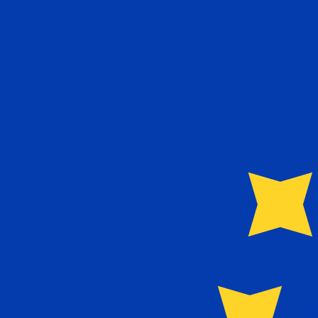
€
EUR
-
Euro
1.00
CYP
=
1,
708601
EUR
Tasso mid-market alle 03:31 UTC
Parla oggi con un esperto di valute.
Possiamo battere i tas
Prenota una chiamata
Per il nostro convertitore utilizziamo il tasso medio d
denaro.
Verifica i tassi di cambio per i trasferimenti.
Sapevi che puoi inviare denaro all'estero con Xe?
Registrati oggi