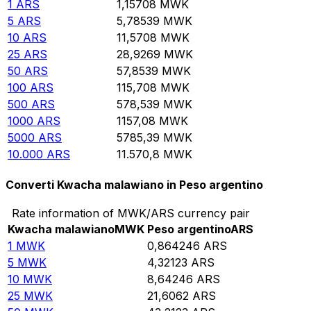
1
ARS
1,15708
MWK
5
ARS
5,78539
MWK
10
ARS
11,5708
MWK
25
ARS
28,9269
MWK
50
ARS
57,8539
MWK
100
ARS
115,708
MWK
500
ARS
578,539
MWK
1000
ARS
1157,08
MWK
5000
ARS
5785,39
MWK
10.000
ARS
11.570,8
MWK
Converti Kwacha malawiano in Peso argentino
Rate information of MWK/ARS currency pair
Kwacha malawiano
MWK
Peso argentino
ARS
1
MWK
0,864246
ARS
5
MWK
4,32123
ARS
10
MWK
8,64246
ARS
25
MWK
21,6062
ARS