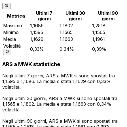
Ultimi 7
Ultimi 30
Ultimi 90
Metrica
giorni
giorni
giorni
Massimo
1,1686
1,1802
1,2518
Minimo
1,1595
1,1565
1,1565
Media
1,1629
1,1663
1,1961
Volatilità
0,33%
0,34%
0,39%
ARS a MWK statistiche
Negli ultimi 7 giorni, ARS a MWK si sono spostati tra
1,1595 e 1,1686. La media è stata 1,1629 con 0,33%
volatilità.
Negli ultimi 30 giorni, ARS a MWK si sono spostati tra
1,1565 e 1,1802. La media è stata 1,1663 con 0,34%
volatilità.
Negli ultimi 90 giorni, ARS a MWK si sono spostati tra
1,1565 e 1,2518. La media è stata 1,1961 con 0,39%