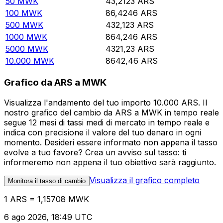
50
MWK
43,2123
ARS
100
MWK
86,4246
ARS
500
MWK
432,123
ARS
1000
MWK
864,246
ARS
5000
MWK
4321,23
ARS
10.000
MWK
8642,46
ARS
Grafico da ARS a MWK
Visualizza l'andamento del tuo importo 10.000 ARS. Il
nostro grafico del cambio da ARS a MWK in tempo reale
segue 12 mesi di tassi medi di mercato in tempo reale e
indica con precisione il valore del tuo denaro in ogni
momento. Desideri essere informato non appena il tasso
evolve a tuo favore? Crea un avviso sul tasso: ti
informeremo non appena il tuo obiettivo sarà raggiunto.
Visualizza il grafico completo
Monitora il tasso di cambio
1 ARS = 1,15708 MWK
6 ago 2026, 18:49 UTC