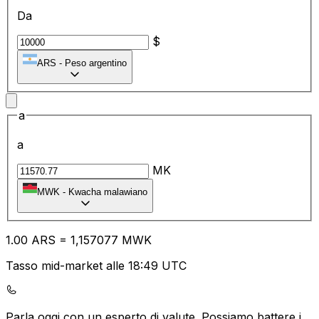
Da
$
ARS
-
Peso argentino
a
a
MK
MWK
-
Kwacha malawiano
1.00
ARS
=
1,
157077
MWK
Tasso mid-market alle 18:49 UTC
Parla oggi con un esperto di valute.
Possiamo battere i