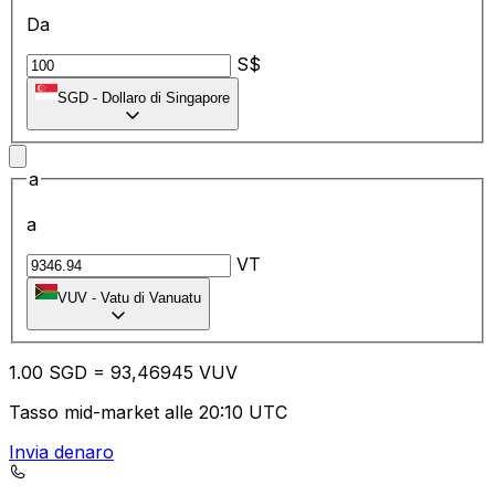
Da
S$
SGD
-
Dollaro di Singapore
a
a
VT
VUV
-
Vatu di Vanuatu
1.00
SGD
=
93
,46945
VUV
Tasso mid-market alle 20:10 UTC
Invia denaro