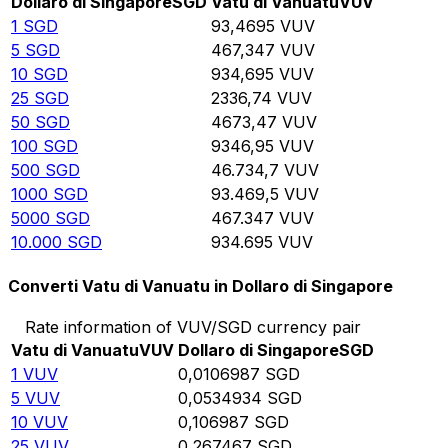
Dollaro di Singapore
SGD
Vatu di Vanuatu
VUV
1
SGD
93,4695
VUV
5
SGD
467,347
VUV
10
SGD
934,695
VUV
25
SGD
2336,74
VUV
50
SGD
4673,47
VUV
100
SGD
9346,95
VUV
500
SGD
46.734,7
VUV
1000
SGD
93.469,5
VUV
5000
SGD
467.347
VUV
10.000
SGD
934.695
VUV
Converti Vatu di Vanuatu in Dollaro di Singapore
Rate information of VUV/SGD currency pair
Vatu di Vanuatu
VUV
Dollaro di Singapore
SGD
1
VUV
0,0106987
SGD
5
VUV
0,0534934
SGD
10
VUV
0,106987
SGD
25
VUV
0,267467
SGD