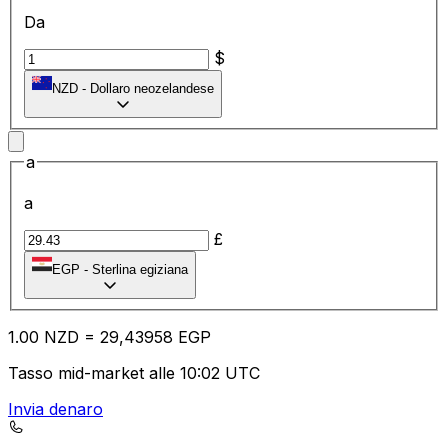
Da
$
NZD
-
Dollaro neozelandese
a
a
£
EGP
-
Sterlina egiziana
1.00
NZD
=
29
,43958
EGP
Tasso mid-market alle 10:02 UTC
Invia denaro