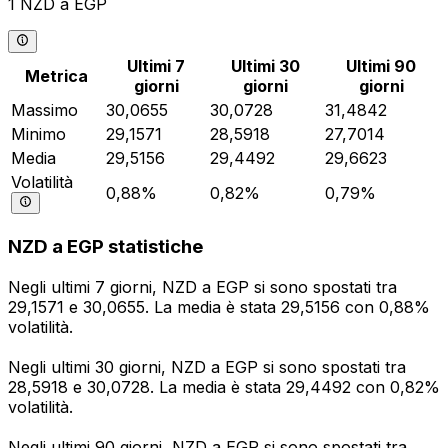
1 NZD a EGP
Ultimi 7
Ultimi 30
Ultimi 90
Metrica
giorni
giorni
giorni
Massimo
30,0655
30,0728
31,4842
Minimo
29,1571
28,5918
27,7014
Media
29,5156
29,4492
29,6623
Volatilità
0,88%
0,82%
0,79%
NZD a EGP statistiche
Negli ultimi 7 giorni, NZD a EGP si sono spostati tra
29,1571 e 30,0655. La media è stata 29,5156 con 0,88%
volatilità.
Negli ultimi 30 giorni, NZD a EGP si sono spostati tra
28,5918 e 30,0728. La media è stata 29,4492 con 0,82%
volatilità.
Negli ultimi 90 giorni, NZD a EGP si sono spostati tra