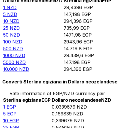
Dollaro neozelandese
NZD
Sterlina egiziana
EGP
1
NZD
29,4396
EGP
5
NZD
147,198
EGP
10
NZD
294,396
EGP
25
NZD
735,99
EGP
50
NZD
1471,98
EGP
100
NZD
2943,96
EGP
500
NZD
14.719,8
EGP
1000
NZD
29.439,6
EGP
5000
NZD
147.198
EGP
10.000
NZD
294.396
EGP
Converti Sterlina egiziana in Dollaro neozelandese
Rate information of EGP/NZD currency pair
Sterlina egiziana
EGP
Dollaro neozelandese
NZD
1
EGP
0,0339679
NZD
5
EGP
0,169839
NZD
10
EGP
0,339679
NZD
25
EGP
0,849197
NZD