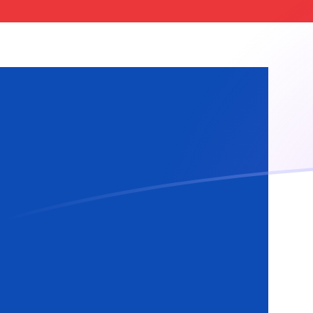
Tassi di cambio da MXN a ISK oggi
Converti Peso messicano in Corona islandese
Rate information of MXN/ISK currency pair
Peso messicano
MXN
Corona islandese
ISK
1
MXN
7,1192
ISK
5
MXN
35,596
ISK
10
MXN
71,192
ISK
25
MXN
177,98
ISK
50
MXN
355,96
ISK
100
MXN
711,92
ISK
500
MXN
3559,6
ISK
1000
MXN
7119,2
ISK
5000
MXN
35.596
ISK
10.000
MXN
71.192
ISK
Converti Corona islandese in Peso messicano