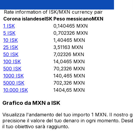
Rate information of ISK/MXN currency pair
Corona islandese
ISK
Peso messicano
MXN
1
ISK
0,140465
MXN
5
ISK
0,702326
MXN
10
ISK
1,40465
MXN
25
ISK
3,51163
MXN
50
ISK
7,02326
MXN
100
ISK
14,0465
MXN
500
ISK
70,2326
MXN
1000
ISK
140,465
MXN
5000
ISK
702,326
MXN
10.000
ISK
1404,65
MXN
Grafico da MXN a ISK
Visualizza l'andamento del tuo importo 1 MXN. Il nostro g
precisione il valore del tuo denaro in ogni momento. Desi
il tuo obiettivo sarà raggiunto.