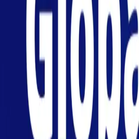
Personale
Azienda
Piattaforma
IT
Accedi
Registrati
Assistenza
Scarica l'app
Attiva/disattiva menu
Home