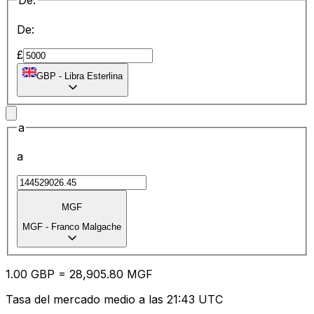
De:
De:
£
GBP
-
Libra Esterlina
a
a
MGF
MGF
-
Franco Malgache
1.00
GBP
=
28,905.80
MGF
Tasa del mercado medio a las 21:43 UTC