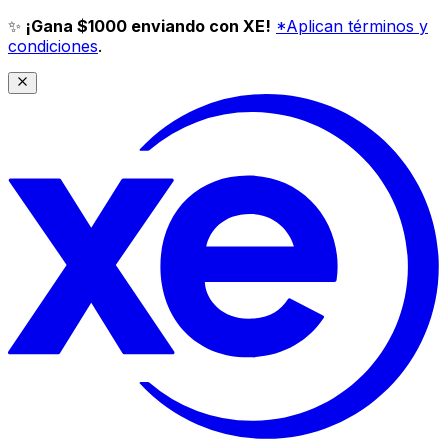
✨
¡Gana $1000 enviando con XE!
*Aplican términos y
condiciones
.