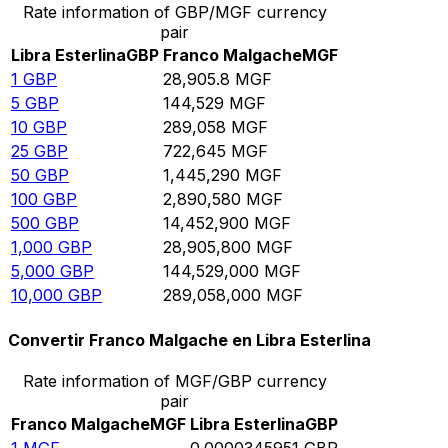
Rate information of GBP/MGF currency
pair
Libra Esterlina
GBP
Franco Malgache
MGF
1
GBP
28,905.8
MGF
5
GBP
144,529
MGF
10
GBP
289,058
MGF
25
GBP
722,645
MGF
50
GBP
1,445,290
MGF
100
GBP
2,890,580
MGF
500
GBP
14,452,900
MGF
1,000
GBP
28,905,800
MGF
5,000
GBP
144,529,000
MGF
10,000
GBP
289,058,000
MGF
Convertir Franco Malgache en Libra Esterlina
Rate information of MGF/GBP currency
pair
Franco Malgache
MGF
Libra Esterlina
GBP
1
MGF
0.0000345951
GBP