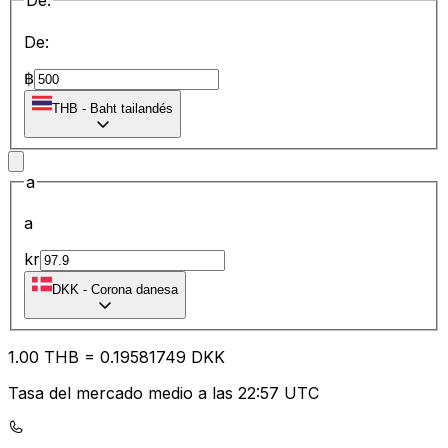
De:
De:
฿
THB
-
Baht tailandés
a
a
kr
DKK
-
Corona danesa
1.00
THB
=
0.19
581749
DKK
Tasa del mercado medio a las 22:57 UTC