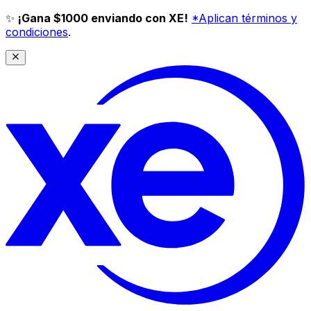
✨
¡Gana $1000 enviando con XE!
*Aplican términos y
condiciones
.