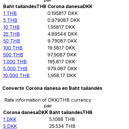
Baht tailandés
THB
Corona danesa
DKK
1
THB
0.195817
DKK
5
THB
0.979087
DKK
10
THB
1.95817
DKK
25
THB
4.89544
DKK
50
THB
9.79087
DKK
100
THB
19.5817
DKK
500
THB
97.9087
DKK
1,000
THB
195.817
DKK
5,000
THB
979.087
DKK
10,000
THB
1,958.17
DKK
Convertir Corona danesa en Baht tailandés
Rate information of DKK/THB currency
pair
Corona danesa
DKK
Baht tailandés
THB
1
DKK
5.1068
THB
5
DKK
25.534
THB