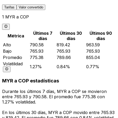
Tarifas
Valor convertido
1 MYR a COP
Últimos 7
Últimos 30
Últimos 90
Métrica
días
días
días
Alto
790.58
819.42
963.59
Bajo
765.93
765.93
765.93
Promedio
775.38
789.66
855.04
Volatilidad
1.27%
0.84%
0.77%
MYR a COP estadísticas
Durante los últimos 7 días, MYR a COP se movieron
entre 765.93 y 790.58. El promedio fue 775.38 con
1.27% volatilidad.
En los últimos 30 días, MYR a COP movido entre 765.93
y 819.42. El promedio fue 789.66 con 0.84% volatilidad.