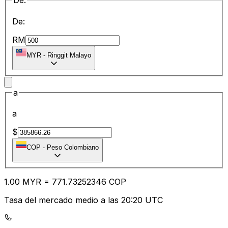
De:
De:
RM
MYR
-
Ringgit Malayo
a
a
$
COP
-
Peso Colombiano
1.00
MYR
=
771.73
252346
COP
Tasa del mercado medio a las 20:20 UTC