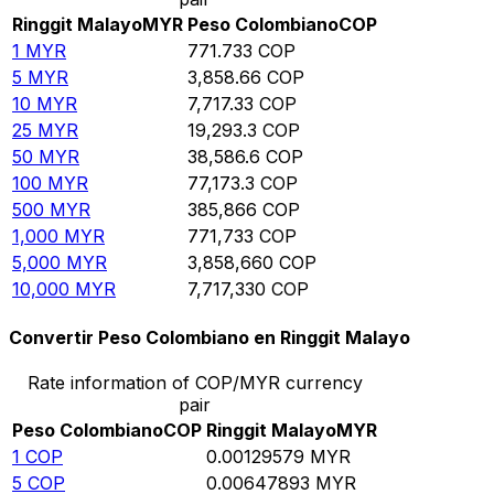
Ringgit Malayo
MYR
Peso Colombiano
COP
1
MYR
771.733
COP
5
MYR
3,858.66
COP
10
MYR
7,717.33
COP
25
MYR
19,293.3
COP
50
MYR
38,586.6
COP
100
MYR
77,173.3
COP
500
MYR
385,866
COP
1,000
MYR
771,733
COP
5,000
MYR
3,858,660
COP
10,000
MYR
7,717,330
COP
Convertir Peso Colombiano en Ringgit Malayo
Rate information of COP/MYR currency
pair
Peso Colombiano
COP
Ringgit Malayo
MYR
1
COP
0.00129579
MYR
5
COP
0.00647893
MYR