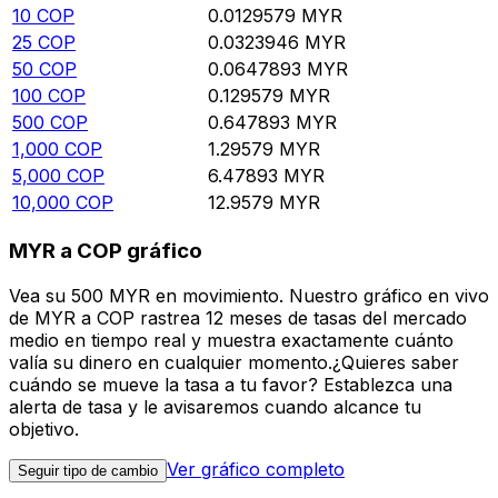
10
COP
0.0129579
MYR
25
COP
0.0323946
MYR
50
COP
0.0647893
MYR
100
COP
0.129579
MYR
500
COP
0.647893
MYR
1,000
COP
1.29579
MYR
5,000
COP
6.47893
MYR
10,000
COP
12.9579
MYR
MYR a COP gráfico
Vea su 500 MYR en movimiento. Nuestro gráfico en vivo
de MYR a COP rastrea 12 meses de tasas del mercado
medio en tiempo real y muestra exactamente cuánto
valía su dinero en cualquier momento.¿Quieres saber
cuándo se mueve la tasa a tu favor? Establezca una
alerta de tasa y le avisaremos cuando alcance tu
objetivo.
Ver gráfico completo
Seguir tipo de cambio