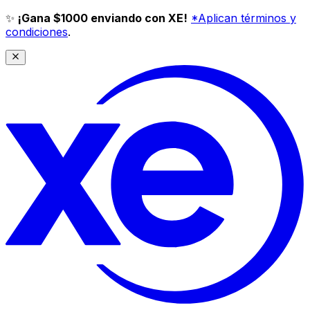
✨
¡Gana $1000 enviando con XE!
*Aplican términos y
condiciones
.