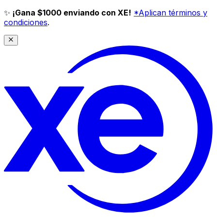
✨
¡Gana $1000 enviando con XE!
*Aplican términos y
condiciones
.