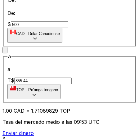
De:
De:
$
CAD
-
Dólar Canadiense
a
a
T$
TOP
-
Pa'anga tongano
1.00
CAD
=
1.71
089829
TOP
Tasa del mercado medio a las 09:53 UTC
Enviar dinero