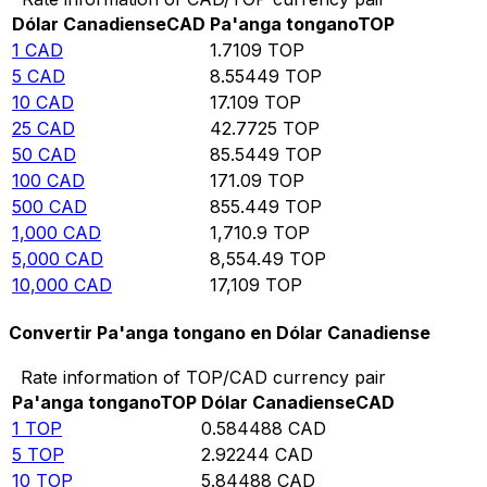
Dólar Canadiense
CAD
Pa'anga tongano
TOP
1
CAD
1.7109
TOP
5
CAD
8.55449
TOP
10
CAD
17.109
TOP
25
CAD
42.7725
TOP
50
CAD
85.5449
TOP
100
CAD
171.09
TOP
500
CAD
855.449
TOP
1,000
CAD
1,710.9
TOP
5,000
CAD
8,554.49
TOP
10,000
CAD
17,109
TOP
Convertir Pa'anga tongano en Dólar Canadiense
Rate information of TOP/CAD currency pair
Pa'anga tongano
TOP
Dólar Canadiense
CAD
1
TOP
0.584488
CAD
5
TOP
2.92244
CAD
10
TOP
5.84488
CAD