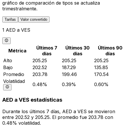
gráfico de comparación de tipos se actualiza
trimestralmente.
Tarifas
Valor convertido
1 AED a VES
Últimos 7
Últimos 30
Últimos 90
Métrica
días
días
días
Alto
205.25
205.25
205.25
Bajo
202.52
187.29
135.85
Promedio
203.78
199.46
170.54
Volatilidad
0.48%
0.39%
0.60%
AED a VES estadísticas
Durante los últimos 7 días, AED a VES se movieron
entre 202.52 y 205.25. El promedio fue 203.78 con
0.48% volatilidad.