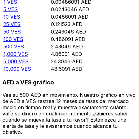
1
VES
0.00486091
AED
5
VES
0.0243046
AED
10
VES
0.0486091
AED
25
VES
0.121523
AED
50
VES
0.243046
AED
100
VES
0.486091
AED
500
VES
2.43046
AED
1,000
VES
4.86091
AED
5,000
VES
24.3046
AED
10,000
VES
48.6091
AED
AED a VES gráfico
Vea su 500 AED en movimiento. Nuestro gráfico en vivo
de AED a VES rastrea 12 meses de tasas del mercado
medio en tiempo real y muestra exactamente cuánto
valía su dinero en cualquier momento.¿Quieres saber
cuándo se mueve la tasa a tu favor? Establezca una
alerta de tasa y le avisaremos cuando alcance tu
objetivo.