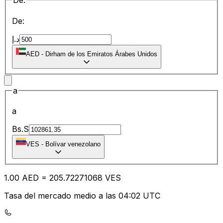
De:
De:
د.إ
AED
-
Dirham de los Emiratos Árabes Unidos
a
a
Bs.S
VES
-
Bolívar venezolano
1.00
AED
=
205.72
271068
VES
Tasa del mercado medio a las 04:02 UTC