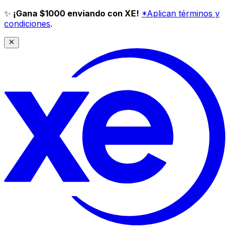
✨
¡Gana $1000 enviando con XE!
*Aplican términos y
condiciones
.