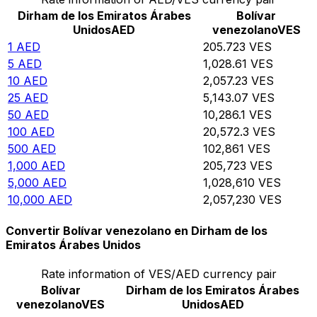
Dirham de los Emiratos Árabes
Bolívar
Unidos
AED
venezolano
VES
1
AED
205.723
VES
5
AED
1,028.61
VES
10
AED
2,057.23
VES
25
AED
5,143.07
VES
50
AED
10,286.1
VES
100
AED
20,572.3
VES
500
AED
102,861
VES
1,000
AED
205,723
VES
5,000
AED
1,028,610
VES
10,000
AED
2,057,230
VES
Convertir Bolívar venezolano en Dirham de los
Emiratos Árabes Unidos
Rate information of VES/AED currency pair
Bolívar
Dirham de los Emiratos Árabes
venezolano
VES
Unidos
AED