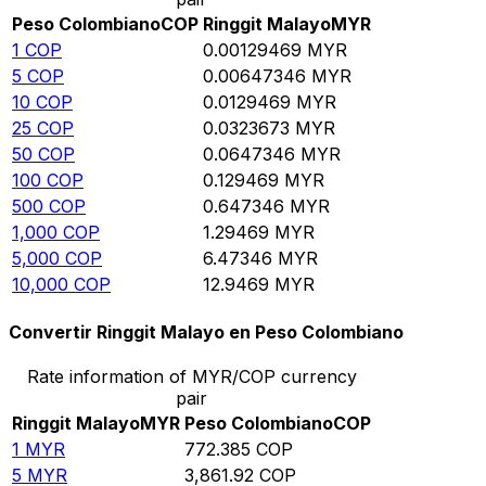
Peso Colombiano
COP
Ringgit Malayo
MYR
1
COP
0.00129469
MYR
5
COP
0.00647346
MYR
10
COP
0.0129469
MYR
25
COP
0.0323673
MYR
50
COP
0.0647346
MYR
100
COP
0.129469
MYR
500
COP
0.647346
MYR
1,000
COP
1.29469
MYR
5,000
COP
6.47346
MYR
10,000
COP
12.9469
MYR
Convertir Ringgit Malayo en Peso Colombiano
Rate information of MYR/COP currency
pair
Ringgit Malayo
MYR
Peso Colombiano
COP
1
MYR
772.385
COP
5
MYR
3,861.92
COP