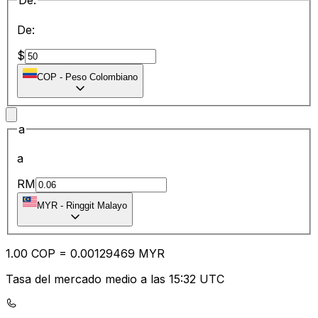
De:
De:
$
COP
-
Peso Colombiano
a
a
RM
MYR
-
Ringgit Malayo
1.00
COP
=
0.00
129469
MYR
Tasa del mercado medio a las 15:32 UTC