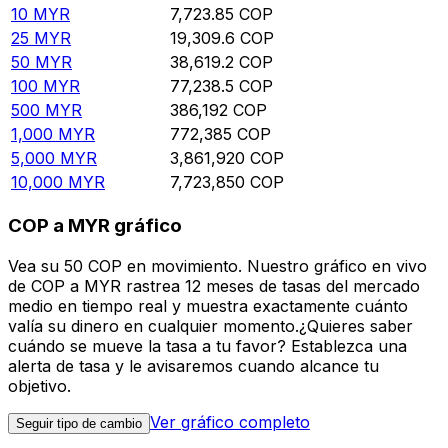
10
MYR
7,723.85
COP
25
MYR
19,309.6
COP
50
MYR
38,619.2
COP
100
MYR
77,238.5
COP
500
MYR
386,192
COP
1,000
MYR
772,385
COP
5,000
MYR
3,861,920
COP
10,000
MYR
7,723,850
COP
COP a MYR gráfico
Vea su 50 COP en movimiento. Nuestro gráfico en vivo
de COP a MYR rastrea 12 meses de tasas del mercado
medio en tiempo real y muestra exactamente cuánto
valía su dinero en cualquier momento.¿Quieres saber
cuándo se mueve la tasa a tu favor? Establezca una
alerta de tasa y le avisaremos cuando alcance tu
objetivo.
Ver gráfico completo
Seguir tipo de cambio