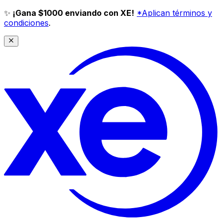
✨
¡Gana $1000 enviando con XE!
*Aplican términos y
condiciones
.