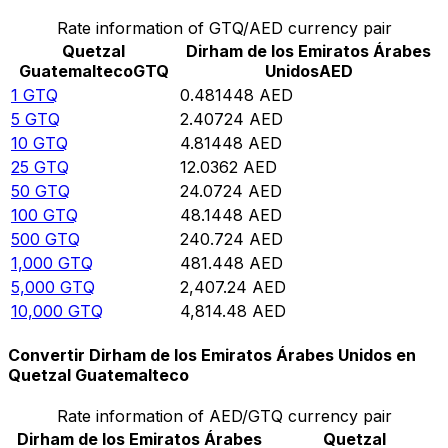
Rate information of GTQ/AED currency pair
Quetzal
Dirham de los Emiratos Árabes
Guatemalteco
GTQ
Unidos
AED
1
GTQ
0.481448
AED
5
GTQ
2.40724
AED
10
GTQ
4.81448
AED
25
GTQ
12.0362
AED
50
GTQ
24.0724
AED
100
GTQ
48.1448
AED
500
GTQ
240.724
AED
1,000
GTQ
481.448
AED
5,000
GTQ
2,407.24
AED
10,000
GTQ
4,814.48
AED
Convertir Dirham de los Emiratos Árabes Unidos en
Quetzal Guatemalteco
Rate information of AED/GTQ currency pair
Dirham de los Emiratos Árabes
Quetzal