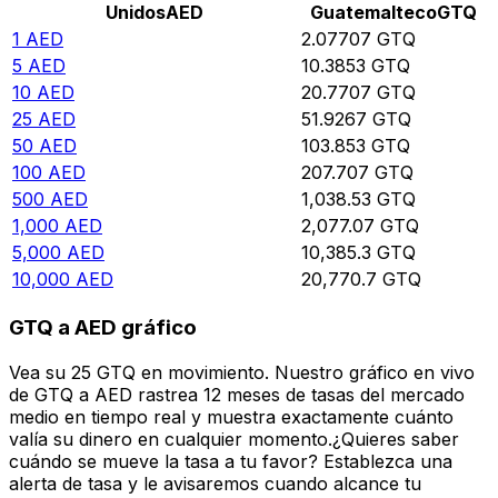
Unidos
AED
Guatemalteco
GTQ
1
AED
2.07707
GTQ
5
AED
10.3853
GTQ
10
AED
20.7707
GTQ
25
AED
51.9267
GTQ
50
AED
103.853
GTQ
100
AED
207.707
GTQ
500
AED
1,038.53
GTQ
1,000
AED
2,077.07
GTQ
5,000
AED
10,385.3
GTQ
10,000
AED
20,770.7
GTQ
GTQ a AED gráfico
Vea su 25 GTQ en movimiento. Nuestro gráfico en vivo
de GTQ a AED rastrea 12 meses de tasas del mercado
medio en tiempo real y muestra exactamente cuánto
valía su dinero en cualquier momento.¿Quieres saber
cuándo se mueve la tasa a tu favor? Establezca una
alerta de tasa y le avisaremos cuando alcance tu