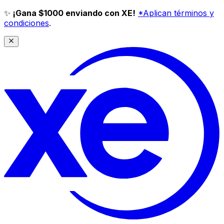
✨
¡Gana $1000 enviando con XE!
*Aplican términos y
condiciones
.