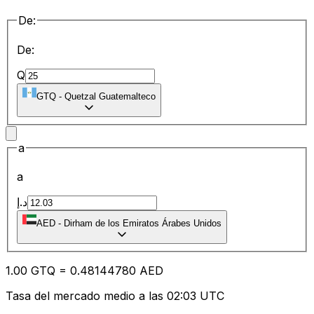
De:
De:
Q
GTQ
-
Quetzal Guatemalteco
a
a
د.إ
AED
-
Dirham de los Emiratos Árabes Unidos
1.00
GTQ
=
0.48
144780
AED
Tasa del mercado medio a las 02:03 UTC