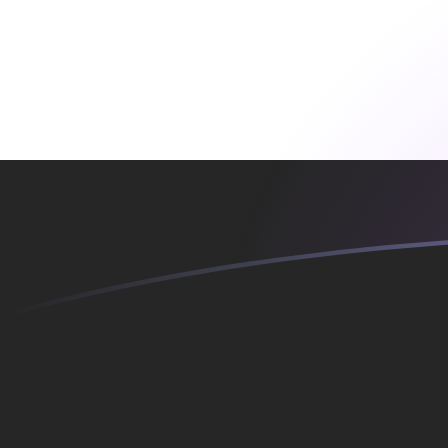
GEL a EGP tipos de cambio hoy
Convertir Lari Georgiano en Libra egipcia
Rate information of GEL/EGP
currency pair
Lari Georgiano
GEL
Libra egipcia
EGP
1
GEL
19.0503
EGP
5
GEL
95.2513
EGP
10
GEL
190.503
EGP
25
GEL
476.256
EGP
50
GEL
952.513
EGP
100
GEL
1,905.03
EGP
500
GEL
9,525.13
EGP
1,000
GEL
19,050.3
EGP
5,000
GEL
95,251.3
EGP
10,000
GEL
190,503
EGP