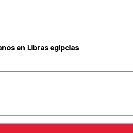
anos en Libras egipcias