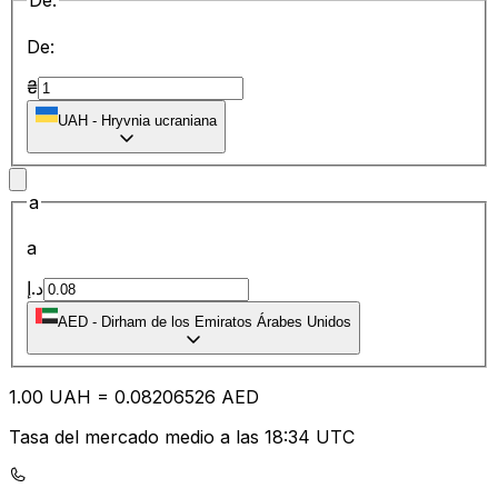
De:
De:
₴
UAH
-
Hryvnia ucraniana
a
a
د.إ
AED
-
Dirham de los Emiratos Árabes Unidos
1.00
UAH
=
0.08
206526
AED
Tasa del mercado medio a las 18:34 UTC