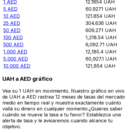
1
AED
12.1854
UAH
5
AED
60.9271
UAH
10
AED
121.854
UAH
25
AED
304.636
UAH
50
AED
609.271
UAH
100
AED
1,218.54
UAH
500
AED
6,092.71
UAH
1,000
AED
12,185.4
UAH
5,000
AED
60,927.1
UAH
10,000
AED
121,854
UAH
UAH a AED gráfico
Vea su 1 UAH en movimiento. Nuestro gráfico en vivo
de UAH a AED rastrea 12 meses de tasas del mercado
medio en tiempo real y muestra exactamente cuánto
valía su dinero en cualquier momento.¿Quieres saber
cuándo se mueve la tasa a tu favor? Establezca una
alerta de tasa y le avisaremos cuando alcance tu
objetivo.