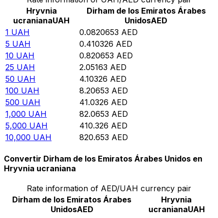
Hryvnia
Dirham de los Emiratos Árabes
ucraniana
UAH
Unidos
AED
1
UAH
0.0820653
AED
5
UAH
0.410326
AED
10
UAH
0.820653
AED
25
UAH
2.05163
AED
50
UAH
4.10326
AED
100
UAH
8.20653
AED
500
UAH
41.0326
AED
1,000
UAH
82.0653
AED
5,000
UAH
410.326
AED
10,000
UAH
820.653
AED
Convertir Dirham de los Emiratos Árabes Unidos en
Hryvnia ucraniana
Rate information of AED/UAH currency pair
Dirham de los Emiratos Árabes
Hryvnia
Unidos
AED
ucraniana
UAH