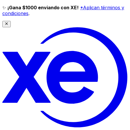
✨
¡Gana $1000 enviando con XE!
*Aplican términos y
condiciones
.