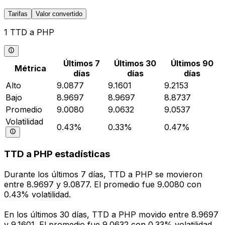
Tarifas
Valor convertido
1 TTD a PHP
Últimos 7
Últimos 30
Últimos 90
Métrica
días
días
días
Alto
9.0877
9.1601
9.2153
Bajo
8.9697
8.9697
8.8737
Promedio
9.0080
9.0632
9.0537
Volatilidad
0.43%
0.33%
0.47%
TTD a PHP estadísticas
Durante los últimos 7 días, TTD a PHP se movieron
entre 8.9697 y 9.0877. El promedio fue 9.0080 con
0.43% volatilidad.
En los últimos 30 días, TTD a PHP movido entre 8.9697
y 9.1601. El promedio fue 9.0632 con 0.33% volatilidad.