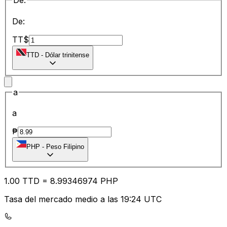
De:
De:
TT$
TTD
-
Dólar trinitense
a
a
₱
PHP
-
Peso Filipino
1.00
TTD
=
8.99
346974
PHP
Tasa del mercado medio a las 19:24 UTC