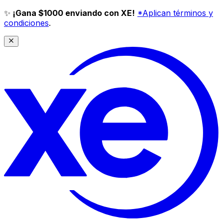
✨
¡Gana $1000 enviando con XE!
*Aplican términos y
condiciones
.