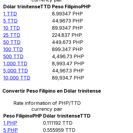
Dólar trinitense
TTD
Peso Filipino
PHP
1
TTD
8.99347
PHP
5
TTD
44.9673
PHP
10
TTD
89.9347
PHP
25
TTD
224.837
PHP
50
TTD
449.673
PHP
100
TTD
899.347
PHP
500
TTD
4,496.73
PHP
1,000
TTD
8,993.47
PHP
5,000
TTD
44,967.3
PHP
10,000
TTD
89,934.7
PHP
Convertir Peso Filipino en Dólar trinitense
Rate information of PHP/TTD
currency pair
Peso Filipino
PHP
Dólar trinitense
TTD
1
PHP
0.111192
TTD
5
PHP
0.555959
TTD