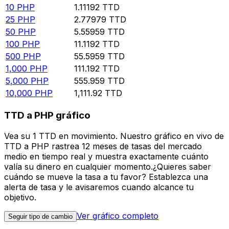
10
PHP
1.11192
TTD
25
PHP
2.77979
TTD
50
PHP
5.55959
TTD
100
PHP
11.1192
TTD
500
PHP
55.5959
TTD
1,000
PHP
111.192
TTD
5,000
PHP
555.959
TTD
10,000
PHP
1,111.92
TTD
TTD a PHP gráfico
Vea su 1 TTD en movimiento. Nuestro gráfico en vivo de
TTD a PHP rastrea 12 meses de tasas del mercado
medio en tiempo real y muestra exactamente cuánto
valía su dinero en cualquier momento.¿Quieres saber
cuándo se mueve la tasa a tu favor? Establezca una
alerta de tasa y le avisaremos cuando alcance tu
objetivo.
Ver gráfico completo
Seguir tipo de cambio