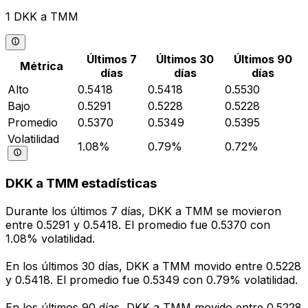
1 DKK a TMM
Últimos 7
Últimos 30
Últimos 90
Métrica
días
días
días
Alto
0.5418
0.5418
0.5530
Bajo
0.5291
0.5228
0.5228
Promedio
0.5370
0.5349
0.5395
Volatilidad
1.08%
0.79%
0.72%
DKK a TMM estadísticas
Durante los últimos 7 días, DKK a TMM se movieron
entre 0.5291 y 0.5418. El promedio fue 0.5370 con
1.08% volatilidad.
En los últimos 30 días, DKK a TMM movido entre 0.5228
y 0.5418. El promedio fue 0.5349 con 0.79% volatilidad.
En los últimos 90 días, DKK a TMM movido entre 0.5228