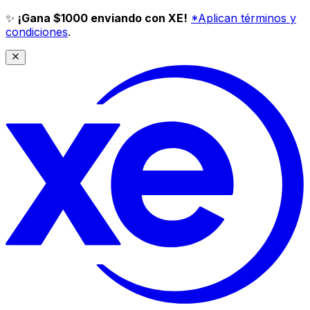
✨
¡Gana $1000 enviando con XE!
*Aplican términos y
condiciones
.