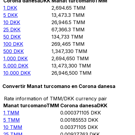
Corona danesa
DKK
Manat turcomano
TMM
1
DKK
2,694.65
TMM
5
DKK
13,473.3
TMM
10
DKK
26,946.5
TMM
25
DKK
67,366.3
TMM
50
DKK
134,733
TMM
100
DKK
269,465
TMM
500
DKK
1,347,330
TMM
1,000
DKK
2,694,650
TMM
5,000
DKK
13,473,300
TMM
10,000
DKK
26,946,500
TMM
Convertir Manat turcomano en Corona danesa
Rate information of TMM/DKK currency pair
Manat turcomano
TMM
Corona danesa
DKK
1
TMM
0.000371105
DKK
5
TMM
0.00185553
DKK
10
TMM
0.00371105
DKK
25
TMM
0.00927763
DKK