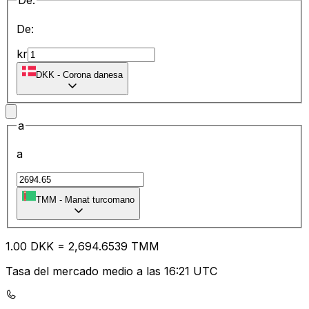
De:
De:
kr
DKK
-
Corona danesa
a
a
TMM
-
Manat turcomano
1.00
DKK
=
2,694.65
39
TMM
Tasa del mercado medio a las 16:21 UTC