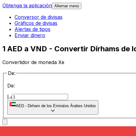
Obtenga la aplicación
Alternar menú
Conversor de divisas
Gráficos de divisas
Alertas de tipos
Enviar dinero
1 AED a VND - Convertir Dírhams de 
Convertidor de moneda Xe
De:
De:
د.إ
AED
-
Dirham de los Emiratos Árabes Unidos
a