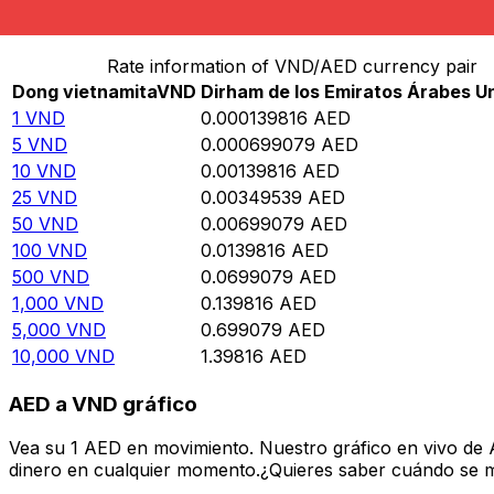
Convertir Dong vietnamita en Dirham de los Emiratos 
Rate information of VND/AED currency pair
Dong vietnamita
VND
Dirham de los Emiratos Árabes U
1
VND
0.000139816
AED
5
VND
0.000699079
AED
10
VND
0.00139816
AED
25
VND
0.00349539
AED
50
VND
0.00699079
AED
100
VND
0.0139816
AED
500
VND
0.0699079
AED
1,000
VND
0.139816
AED
5,000
VND
0.699079
AED
10,000
VND
1.39816
AED
AED a VND gráfico
Vea su 1 AED en movimiento. Nuestro gráfico en vivo de
dinero en cualquier momento.¿Quieres saber cuándo se mue