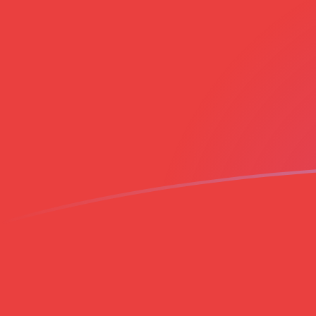
AED a VND tipos de cambio hoy
Convertir Dirham de los Emiratos Árabes Unidos en Do
Rate information of AED/VND currency pair
Dirham de los Emiratos Árabes Unidos
AED
Dong vietn
1
AED
7,152.27
VN
5
AED
35,761.3
VN
10
AED
71,522.7
VN
25
AED
178,807
VN
50
AED
357,613
VN
100
AED
715,227
VN
500
AED
3,576,130
V
1,000
AED
7,152,270
V
5,000
AED
35,761,300
10,000
AED
71,522,700