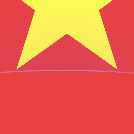
ng vietnamita
amita
VND
D
D
D
D
D
D
ND
ND
VND
VND