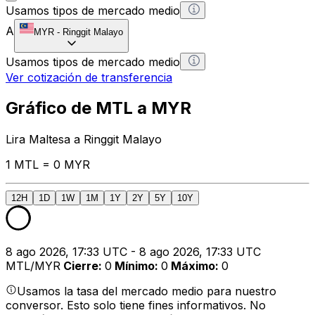
Usamos tipos de mercado medio
A
MYR
-
Ringgit Malayo
Usamos tipos de mercado medio
Ver cotización de transferencia
Gráfico de MTL a MYR
Lira Maltesa a Ringgit Malayo
1 MTL = 0 MYR
12H
1D
1W
1M
1Y
2Y
5Y
10Y
8 ago 2026, 17:33 UTC - 8 ago 2026, 17:33 UTC
MTL/MYR
Cierre
:
0
Mínimo
:
0
Máximo
:
0
Usamos la tasa del mercado medio para nuestro
conversor. Esto solo tiene fines informativos. No