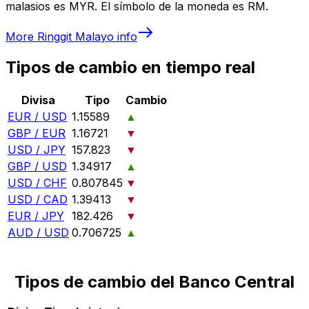
malasios es MYR. El símbolo de la moneda es RM.
More
Ringgit Malayo
info
Tipos de cambio en tiempo real
Divisa
Tipo
Cambio
EUR / USD
1.15589
▲
GBP / EUR
1.16721
▼
USD / JPY
157.823
▼
GBP / USD
1.34917
▲
USD / CHF
0.807845
▼
USD / CAD
1.39413
▼
EUR / JPY
182.426
▼
AUD / USD
0.706725
▲
Tipos de cambio del Banco Central