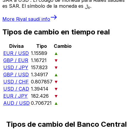
es SAR. El símbolo de la moneda es ﷼.
More
Riyal saudí
info
Tipos de cambio en tiempo real
Divisa
Tipo
Cambio
EUR / USD
1.15589
▲
GBP / EUR
1.16721
▼
USD / JPY
157.823
▼
GBP / USD
1.34917
▲
USD / CHF
0.807857
▼
USD / CAD
1.39414
▼
EUR / JPY
182.426
▼
AUD / USD
0.706721
▲
Tipos de cambio del Banco Central