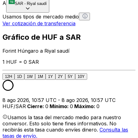
A
SAR
-
Riyal saudí
Usamos tipos de mercado medio
Ver cotización de transferencia
Gráfico de HUF a SAR
Forint Húngaro a Riyal saudí
1 HUF = 0 SAR
12H
1D
1W
1M
1Y
2Y
5Y
10Y
8 ago 2026, 10:57 UTC - 8 ago 2026, 10:57 UTC
HUF/SAR
Cierre
:
0
Mínimo
:
0
Máximo
:
0
Usamos la tasa del mercado medio para nuestro
conversor. Esto solo tiene fines informativos. No
recibirás esta tasa cuando envíes dinero.
Consulta las
tasas de envío.