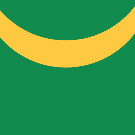
o de cambio Ouguiya Mauritano más popular es el tipo de 
Tipos d
Divisa
Tipo de interés
JPY
0.75%
CHF
0.00%
EUR
4.25%
USD
3.75%
CAD
2.25%
AUD
3.60%
NZD
2.25%
GBP
3.75%