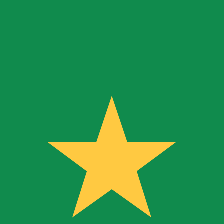
r. Esto solo tiene fines informativos. No recibirás esta t
estadounidense (USD)
o de cambio Peso Argentino más popular es el tipo de camb