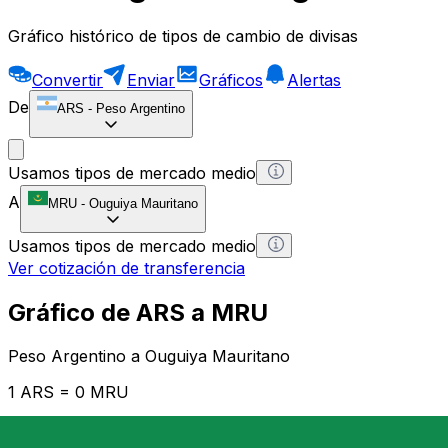
Gráfico histórico de tipos de cambio de divisas
Convertir
Enviar
Gráficos
Alertas
De
ARS
-
Peso Argentino
Usamos tipos de mercado medio
A
MRU
-
Ouguiya Mauritano
Usamos tipos de mercado medio
Ver cotización de transferencia
Gráfico de ARS a MRU
Peso Argentino a Ouguiya Mauritano
1 ARS = 0 MRU
12H
1D
1W
1M
1Y
2Y
5Y
10Y