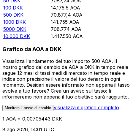
50
DKK
7087,74
AOA
100
DKK
14.175,5
AOA
500
DKK
70.877,4
AOA
1000
DKK
141.755
AOA
5000
DKK
708.774
AOA
10.000
DKK
1.417.550
AOA
Grafico da AOA a DKK
Visualizza l'andamento del tuo importo 500 AOA. Il
nostro grafico del cambio da AOA a DKK in tempo reale
segue 12 mesi di tassi medi di mercato in tempo reale e
indica con precisione il valore del tuo denaro in ogni
momento. Desideri essere informato non appena il tasso
evolve a tuo favore? Crea un avviso sul tasso: ti
informeremo non appena il tuo obiettivo sarà raggiunto.
Visualizza il grafico completo
Monitora il tasso di cambio
1 AOA = 0,00705443 DKK
8 ago 2026, 14:01 UTC