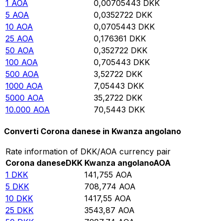
1
AOA
0,00705443
DKK
5
AOA
0,0352722
DKK
10
AOA
0,0705443
DKK
25
AOA
0,176361
DKK
50
AOA
0,352722
DKK
100
AOA
0,705443
DKK
500
AOA
3,52722
DKK
1000
AOA
7,05443
DKK
5000
AOA
35,2722
DKK
10.000
AOA
70,5443
DKK
Converti Corona danese in Kwanza angolano
Rate information of DKK/AOA currency pair
Corona danese
DKK
Kwanza angolano
AOA
1
DKK
141,755
AOA
5
DKK
708,774
AOA
10
DKK
1417,55
AOA
25
DKK
3543,87
AOA