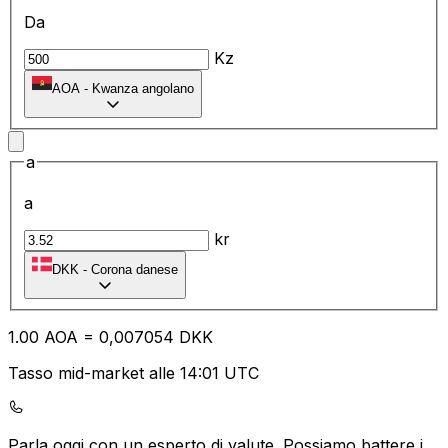
Da
Kz
AOA
-
Kwanza angolano
a
a
kr
DKK
-
Corona danese
1.00
AOA
=
0,
007054
DKK
Tasso mid-market alle 14:01 UTC
Parla oggi con un esperto di valute.
Possiamo battere i