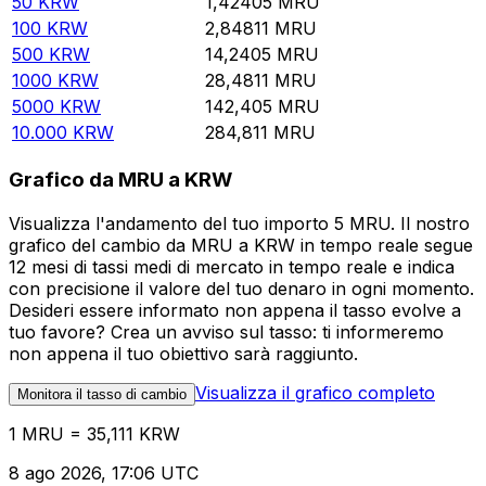
50
KRW
1,42405
MRU
100
KRW
2,84811
MRU
500
KRW
14,2405
MRU
1000
KRW
28,4811
MRU
5000
KRW
142,405
MRU
10.000
KRW
284,811
MRU
Grafico da MRU a KRW
Visualizza l'andamento del tuo importo 5 MRU. Il nostro
grafico del cambio da MRU a KRW in tempo reale segue
12 mesi di tassi medi di mercato in tempo reale e indica
con precisione il valore del tuo denaro in ogni momento.
Desideri essere informato non appena il tasso evolve a
tuo favore? Crea un avviso sul tasso: ti informeremo
non appena il tuo obiettivo sarà raggiunto.
Visualizza il grafico completo
Monitora il tasso di cambio
1 MRU = 35,111 KRW
8 ago 2026, 17:06 UTC