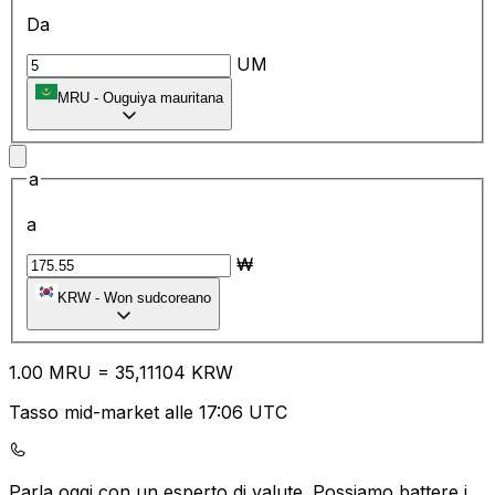
Da
UM
MRU
-
Ouguiya mauritana
a
a
₩
KRW
-
Won sudcoreano
1.00
MRU
=
35
,11104
KRW
Tasso mid-market alle 17:06 UTC
Parla oggi con un esperto di valute.
Possiamo battere i