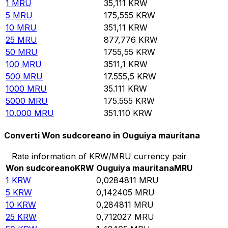
1
MRU
35,111
KRW
5
MRU
175,555
KRW
10
MRU
351,11
KRW
25
MRU
877,776
KRW
50
MRU
1755,55
KRW
100
MRU
3511,1
KRW
500
MRU
17.555,5
KRW
1000
MRU
35.111
KRW
5000
MRU
175.555
KRW
10.000
MRU
351.110
KRW
Converti Won sudcoreano in Ouguiya mauritana
Rate information of KRW/MRU currency pair
Won sudcoreano
KRW
Ouguiya mauritana
MRU
1
KRW
0,0284811
MRU
5
KRW
0,142405
MRU
10
KRW
0,284811
MRU
25
KRW
0,712027
MRU