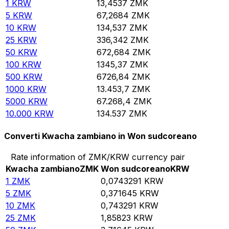
1
KRW
13,4537
ZMK
5
KRW
67,2684
ZMK
10
KRW
134,537
ZMK
25
KRW
336,342
ZMK
50
KRW
672,684
ZMK
100
KRW
1345,37
ZMK
500
KRW
6726,84
ZMK
1000
KRW
13.453,7
ZMK
5000
KRW
67.268,4
ZMK
10.000
KRW
134.537
ZMK
Converti Kwacha zambiano in Won sudcoreano
Rate information of ZMK/KRW currency pair
Kwacha zambiano
ZMK
Won sudcoreano
KRW
1
ZMK
0,0743291
KRW
5
ZMK
0,371645
KRW
10
ZMK
0,743291
KRW
25
ZMK
1,85823
KRW