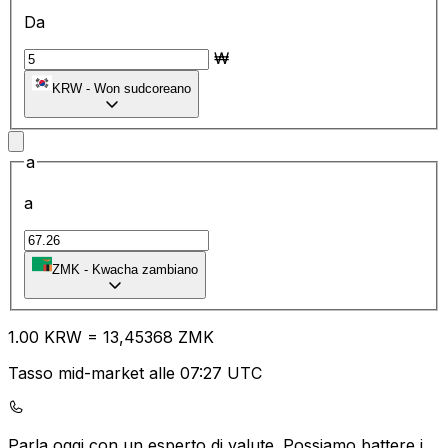
Da
₩
KRW
-
Won sudcoreano
a
a
ZMK
-
Kwacha zambiano
1.00
KRW
=
13
,45368
ZMK
Tasso mid-market alle 07:27 UTC
Parla oggi con un esperto di valute.
Possiamo battere i