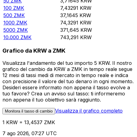
50
ZMK
3,71645
KRW
100
ZMK
7,43291
KRW
500
ZMK
37,1645
KRW
1000
ZMK
74,3291
KRW
5000
ZMK
371,645
KRW
10.000
ZMK
743,291
KRW
Grafico da KRW a ZMK
Visualizza l'andamento del tuo importo 5 KRW. Il nostro
grafico del cambio da KRW a ZMK in tempo reale segue
12 mesi di tassi medi di mercato in tempo reale e indica
con precisione il valore del tuo denaro in ogni momento.
Desideri essere informato non appena il tasso evolve a
tuo favore? Crea un avviso sul tasso: ti informeremo
non appena il tuo obiettivo sarà raggiunto.
Visualizza il grafico completo
Monitora il tasso di cambio
1 KRW = 13,4537 ZMK
7 ago 2026, 07:27 UTC