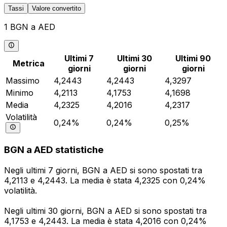
Tassi
Valore convertito
1 BGN a AED
Ultimi 7
Ultimi 30
Ultimi 90
Metrica
giorni
giorni
giorni
Massimo
4,2443
4,2443
4,3297
Minimo
4,2113
4,1753
4,1698
Media
4,2325
4,2016
4,2317
Volatilità
0,24%
0,24%
0,25%
BGN a AED statistiche
Negli ultimi 7 giorni, BGN a AED si sono spostati tra
4,2113 e 4,2443. La media è stata 4,2325 con 0,24%
volatilità.
Negli ultimi 30 giorni, BGN a AED si sono spostati tra
4,1753 e 4,2443. La media è stata 4,2016 con 0,24%