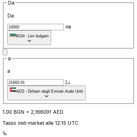
Da
Da
лв
BGN
-
Lev bulgaro
a
a
د.إ
AED
-
Dirham degli Emirati Arabi Uniti
1.00
BGN
=
2,
166091
AED
Tasso mid-market alle 12:15 UTC