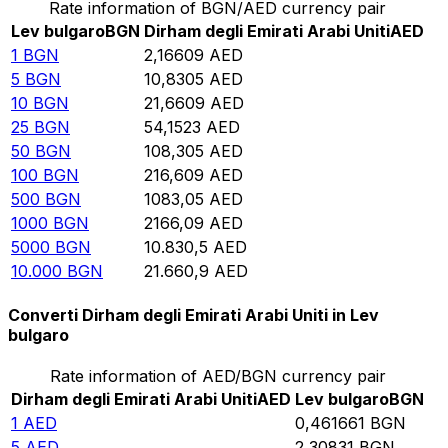
Rate information of BGN/AED currency pair
Lev bulgaro
BGN
Dirham degli Emirati Arabi Uniti
AED
1
BGN
2,16609
AED
5
BGN
10,8305
AED
10
BGN
21,6609
AED
25
BGN
54,1523
AED
50
BGN
108,305
AED
100
BGN
216,609
AED
500
BGN
1083,05
AED
1000
BGN
2166,09
AED
5000
BGN
10.830,5
AED
10.000
BGN
21.660,9
AED
Converti Dirham degli Emirati Arabi Uniti in Lev
bulgaro
Rate information of AED/BGN currency pair
Dirham degli Emirati Arabi Uniti
AED
Lev bulgaro
BGN
1
AED
0,461661
BGN
5
AED
2,30831
BGN