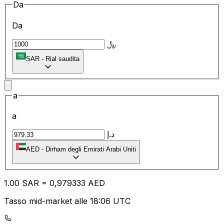
Da
Da
﷼
SAR
-
Rial saudita
a
a
د.إ
AED
-
Dirham degli Emirati Arabi Uniti
1.00
SAR
=
0,
979333
AED
Tasso mid-market alle 18:06 UTC