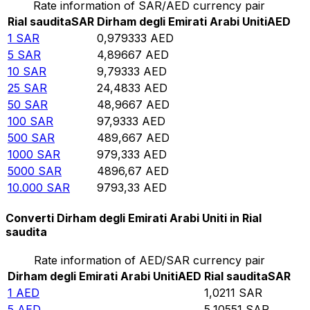
Rate information of SAR/AED currency pair
Rial saudita
SAR
Dirham degli Emirati Arabi Uniti
AED
1
SAR
0,979333
AED
5
SAR
4,89667
AED
10
SAR
9,79333
AED
25
SAR
24,4833
AED
50
SAR
48,9667
AED
100
SAR
97,9333
AED
500
SAR
489,667
AED
1000
SAR
979,333
AED
5000
SAR
4896,67
AED
10.000
SAR
9793,33
AED
Converti Dirham degli Emirati Arabi Uniti in Rial
saudita
Rate information of AED/SAR currency pair
Dirham degli Emirati Arabi Uniti
AED
Rial saudita
SAR
1
AED
1,0211
SAR
5
AED
5,10551
SAR