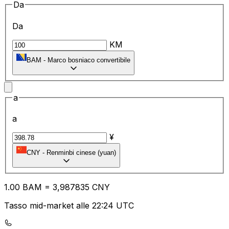
Da
Da
KM
BAM
-
Marco bosniaco convertibile
a
a
¥
CNY
-
Renminbi cinese (yuan)
1.00
BAM
=
3,
987835
CNY
Tasso mid-market alle 22:24 UTC