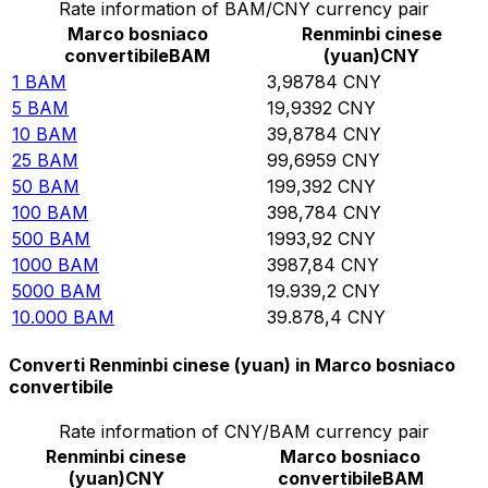
Rate information of BAM/CNY currency pair
Marco bosniaco
Renminbi cinese
convertibile
BAM
(yuan)
CNY
1
BAM
3,98784
CNY
5
BAM
19,9392
CNY
10
BAM
39,8784
CNY
25
BAM
99,6959
CNY
50
BAM
199,392
CNY
100
BAM
398,784
CNY
500
BAM
1993,92
CNY
1000
BAM
3987,84
CNY
5000
BAM
19.939,2
CNY
10.000
BAM
39.878,4
CNY
Converti Renminbi cinese (yuan) in Marco bosniaco
convertibile
Rate information of CNY/BAM currency pair
Renminbi cinese
Marco bosniaco
(yuan)
CNY
convertibile
BAM