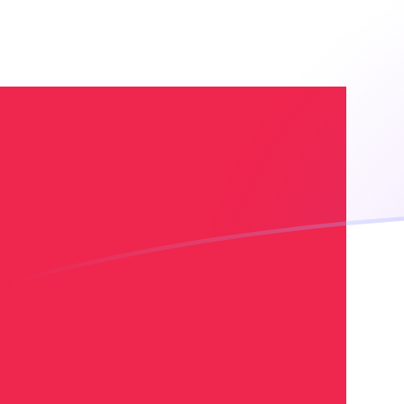
Tassi di cambio da AOA a DKK oggi
Converti Kwanza angolano in Corona danese
Rate information of AOA/DKK currency pair
Kwanza angolano
AOA
Corona danese
DKK
1
AOA
0,00705446
DKK
5
AOA
0,0352723
DKK
10
AOA
0,0705446
DKK
25
AOA
0,176361
DKK
50
AOA
0,352723
DKK
100
AOA
0,705446
DKK
500
AOA
3,52723
DKK
1000
AOA
7,05446
DKK
5000
AOA
35,2723
DKK
10.000
AOA
70,5446
DKK
Converti Corona danese in Kwanza angolano