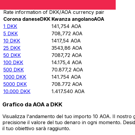
Rate information of DKK/AOA currency pair
Corona danese
DKK
Kwanza angolano
AOA
1
DKK
141,754
AOA
5
DKK
708,772
AOA
10
DKK
1417,54
AOA
25
DKK
3543,86
AOA
50
DKK
7087,72
AOA
100
DKK
14.175,4
AOA
500
DKK
70.877,2
AOA
1000
DKK
141.754
AOA
5000
DKK
708.772
AOA
10.000
DKK
1.417.540
AOA
Grafico da AOA a DKK
Visualizza l'andamento del tuo importo 10 AOA. Il nostro 
precisione il valore del tuo denaro in ogni momento. Desi
il tuo obiettivo sarà raggiunto.