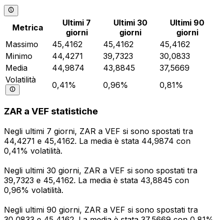
Ultimi 7
Ultimi 30
Ultimi 90
Metrica
giorni
giorni
giorni
Massimo
45,4162
45,4162
45,4162
Minimo
44,4271
39,7323
30,0833
Media
44,9874
43,8845
37,5669
Volatilità
0,41%
0,96%
0,81%
ZAR a VEF statistiche
Negli ultimi 7 giorni, ZAR a VEF si sono spostati tra
44,4271 e 45,4162. La media è stata 44,9874 con
0,41% volatilità.
Negli ultimi 30 giorni, ZAR a VEF si sono spostati tra
39,7323 e 45,4162. La media è stata 43,8845 con
0,96% volatilità.
Negli ultimi 90 giorni, ZAR a VEF si sono spostati tra
30,0833 e 45,4162. La media è stata 37,5669 con 0,81%