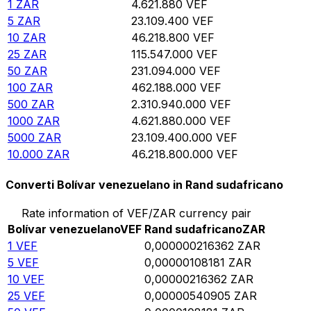
1
ZAR
4.621.880
VEF
5
ZAR
23.109.400
VEF
10
ZAR
46.218.800
VEF
25
ZAR
115.547.000
VEF
50
ZAR
231.094.000
VEF
100
ZAR
462.188.000
VEF
500
ZAR
2.310.940.000
VEF
1000
ZAR
4.621.880.000
VEF
5000
ZAR
23.109.400.000
VEF
10.000
ZAR
46.218.800.000
VEF
Converti Bolívar venezuelano in Rand sudafricano
Rate information of VEF/ZAR currency pair
Bolívar venezuelano
VEF
Rand sudafricano
ZAR
1
VEF
0,000000216362
ZAR
5
VEF
0,00000108181
ZAR
10
VEF
0,00000216362
ZAR
25
VEF
0,00000540905
ZAR