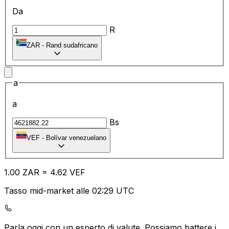
Da
R
ZAR
-
Rand sudafricano
a
a
Bs
VEF
-
Bolívar venezuelano
1.00
ZAR
=
4.62
VEF
Tasso mid-market alle 02:29 UTC
Parla oggi con un esperto di valute.
Possiamo battere i