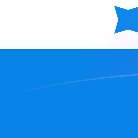
Tassi di cambio da SEK a HNL oggi
Converti Corona svedese in Lempira honduregna
Rate information of SEK/HNL currency pair
Corona svedese
SEK
Lempira honduregna
HNL
1
SEK
2,83562
HNL
5
SEK
14,1781
HNL
10
SEK
28,3562
HNL
25
SEK
70,8905
HNL
50
SEK
141,781
HNL
100
SEK
283,562
HNL
500
SEK
1417,81
HNL
1000
SEK
2835,62
HNL
5000
SEK
14.178,1
HNL
10.000
SEK
28.356,2
HNL