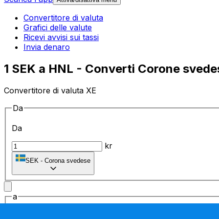
Convertitore di valuta
Grafici delle valute
Ricevi avvisi sui tassi
Invia denaro
1 SEK a HNL - Converti Corone svede
Convertitore di valuta XE
Da
Da
kr
SEK
-
Corona svedese
a
a