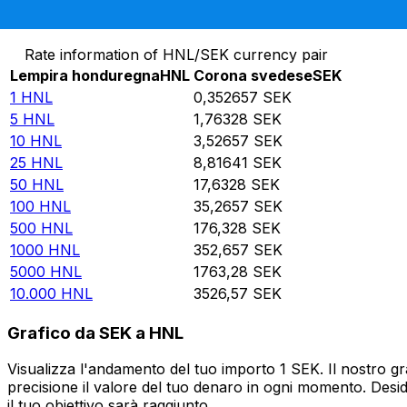
Converti Lempira honduregna in Corona svedese
Rate information of HNL/SEK currency pair
Lempira honduregna
HNL
Corona svedese
SEK
1
HNL
0,352657
SEK
5
HNL
1,76328
SEK
10
HNL
3,52657
SEK
25
HNL
8,81641
SEK
50
HNL
17,6328
SEK
100
HNL
35,2657
SEK
500
HNL
176,328
SEK
1000
HNL
352,657
SEK
5000
HNL
1763,28
SEK
10.000
HNL
3526,57
SEK
Grafico da SEK a HNL
Visualizza l'andamento del tuo importo 1 SEK. Il nostro g
precisione il valore del tuo denaro in ogni momento. Desi
il tuo obiettivo sarà raggiunto.