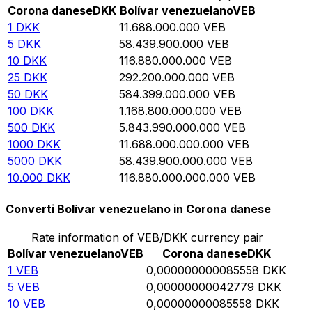
Corona danese
DKK
Bolívar venezuelano
VEB
1
DKK
11.688.000.000
VEB
5
DKK
58.439.900.000
VEB
10
DKK
116.880.000.000
VEB
25
DKK
292.200.000.000
VEB
50
DKK
584.399.000.000
VEB
100
DKK
1.168.800.000.000
VEB
500
DKK
5.843.990.000.000
VEB
1000
DKK
11.688.000.000.000
VEB
5000
DKK
58.439.900.000.000
VEB
10.000
DKK
116.880.000.000.000
VEB
Converti Bolívar venezuelano in Corona danese
Rate information of VEB/DKK currency pair
Bolívar venezuelano
VEB
Corona danese
DKK
1
VEB
0,000000000085558
DKK
5
VEB
0,00000000042779
DKK
10
VEB
0,00000000085558
DKK