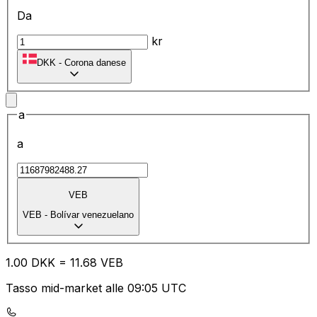
Da
kr
DKK
-
Corona danese
a
a
VEB
VEB
-
Bolívar venezuelano
1.00
DKK
=
11.68
VEB
Tasso mid-market alle 09:05 UTC