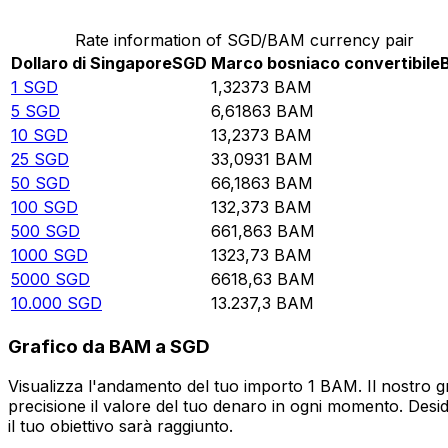
Rate information of SGD/BAM currency pair
Dollaro di Singapore
SGD
Marco bosniaco convertibile
1
SGD
1,32373
BAM
5
SGD
6,61863
BAM
10
SGD
13,2373
BAM
25
SGD
33,0931
BAM
50
SGD
66,1863
BAM
100
SGD
132,373
BAM
500
SGD
661,863
BAM
1000
SGD
1323,73
BAM
5000
SGD
6618,63
BAM
10.000
SGD
13.237,3
BAM
Grafico da BAM a SGD
Visualizza l'andamento del tuo importo 1 BAM. Il nostro g
precisione il valore del tuo denaro in ogni momento. Desi
il tuo obiettivo sarà raggiunto.