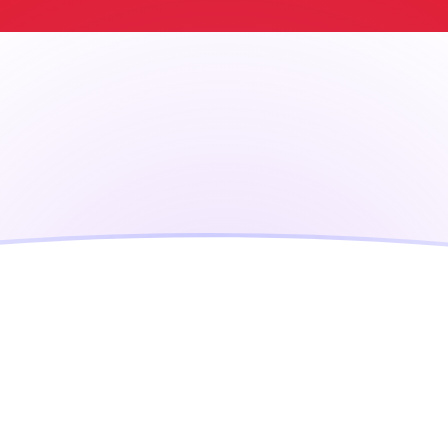
gapore
SGD
tibile