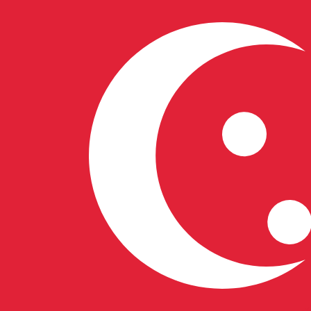
S$
SGD
-
Dollaro di Singapore
1.00
BAM
=
0,
755443
SGD
Tasso mid-market alle 04:34 UTC
Parla oggi con un esperto di valute.
Possiamo battere i tas
Prenota una chiamata
Per il nostro convertitore utilizziamo il tasso medio d
denaro.
Verifica i tassi di cambio per i trasferimenti.
Sapevi che puoi inviare denaro all'estero con Xe?
Registrati oggi