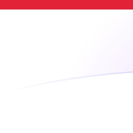
Tassi di cambio da BAM a SGD oggi
Converti Marco bosniaco convertibile in Dollaro di Sin
Rate information of BAM/SGD currency pair
Marco bosniaco convertibile
BAM
Dollaro di Singapore
1
BAM
0,755443
SGD
5
BAM
3,77722
SGD
10
BAM
7,55443
SGD
25
BAM
18,8861
SGD
50
BAM
37,7722
SGD
100
BAM
75,5443
SGD
500
BAM
377,722
SGD
1000
BAM
755,443
SGD
5000
BAM
3777,22
SGD
10.000
BAM
7554,43
SGD
Converti Dollaro di Singapore in Marco bosniaco conver