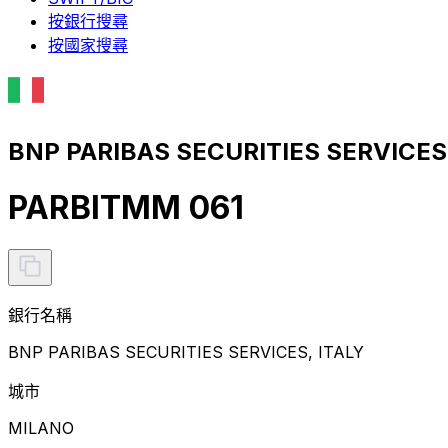
按銀行搜尋
按國家搜尋
BNP PARIBAS SECURITIES SERVICE
PARBITMM 061
銀行名稱
BNP PARIBAS SECURITIES SERVICES, ITALY
城市
MILANO