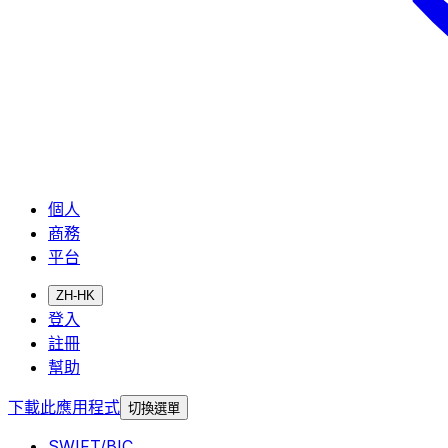
個人
商務
平台
ZH-HK
登入
註冊
幫助
下載此應用程式
切換選單
SWIFT/BIC