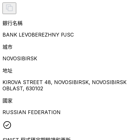
銀行名稱
BANK LEVOBEREZHNY PJSC
城市
NOVOSIBIRSK
地址
KIROVA STREET 48, NOVOSIBIRSK, NOVOSIBIRSK
OBLAST, 630102
國家
RUSSIAN FEDERATION
SWIFT 程式碼定期驗證和更新