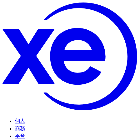
個人
商務
平台