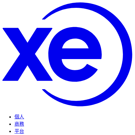
個人
商務
平台