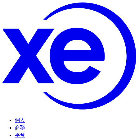
個人
商務
平台