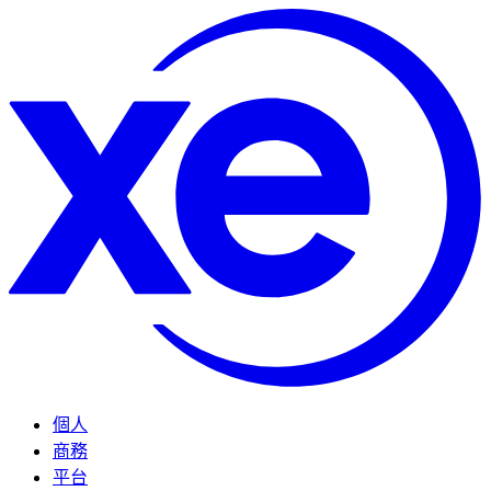
個人
商務
平台