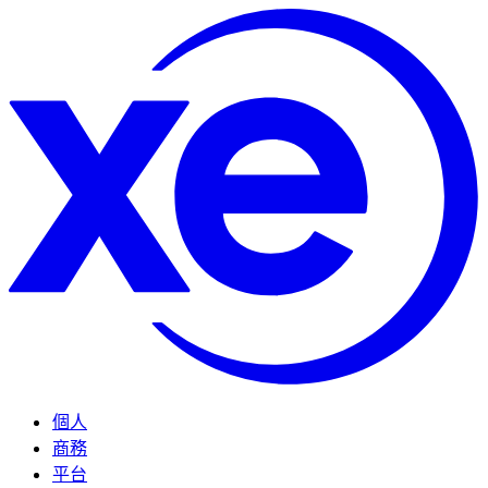
個人
商務
平台