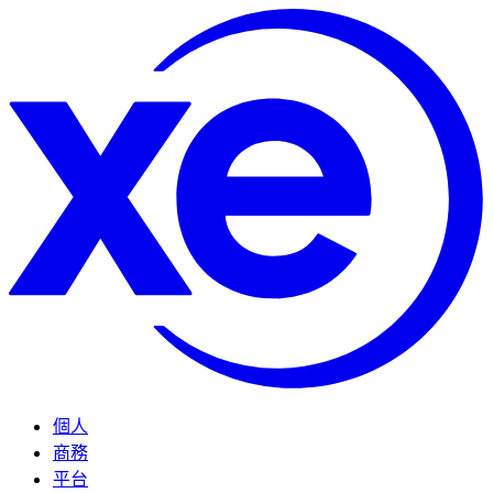
個人
商務
平台