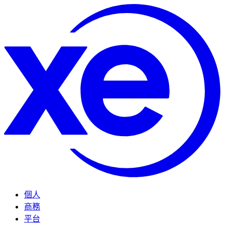
個人
商務
平台