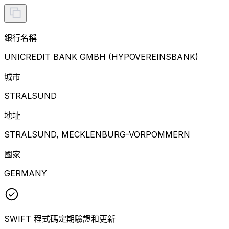
銀行名稱
UNICREDIT BANK GMBH (HYPOVEREINSBANK)
城市
STRALSUND
地址
STRALSUND, MECKLENBURG-VORPOMMERN
國家
GERMANY
SWIFT 程式碼定期驗證和更新